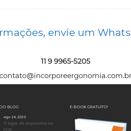
ormações, envie um Whats
11 9 9965-5205
contato@incorporeergonomia.com.b
 DO BLOG
E-BOOK GRATUITO!
ago 24, 2020
O lugar da ergonomia no
PGR