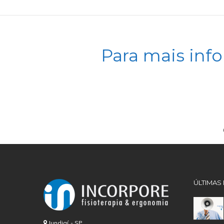
Para mais inf
ÚLTIMAS
Jundiaí - SP